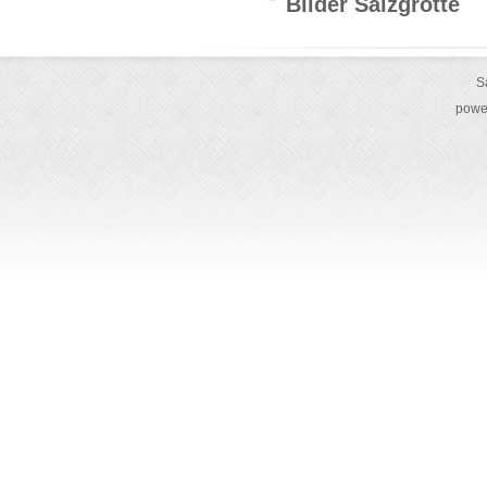
Bilder Salzgrotte
S
powe