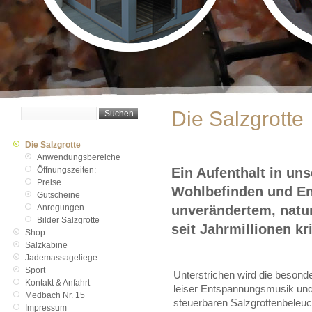
Die Salzgrotte
Die Salzgrotte
Anwendungsbereiche
Öffnungszeiten:
Ein Aufenthalt in un
Preise
Wohlbefinden und En
Gutscheine
Anregungen
unverändertem, natur
Bilder Salzgrotte
seit Jahrmillionen kris
Shop
Salzkabine
Jademassageliege
Sport
Unterstrichen wird die besond
Kontakt & Anfahrt
leiser Entspannungsmusik un
Medbach Nr. 15
steuerbaren Salzgrottenbeleuc
Impressum